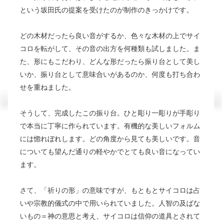
という坂田氏の提案を受けたのが制作のきっかけです。
どの木材だったら良い音がするか、色々な木材の上でサイ
コロを転がして、その音の出方を何種類も試しました。ま
た、形にもこだわり、どんな形だったら振り台として美し
いか、振り台として意味合いがあるのか、何度も打ち合わ
せを重ねました。
そうして、完成したこの振り台。ひと彫り一彫りが手彫り
で本当に丁寧に作られています。有機的な美しいフォルム
には惚れぼれします。どの角度から見ても美しいです。音
についても望んだ通りの軽やかでとても良い音になってい
ます。
さて、「祈りの形」の意味ですが、もともとサイコロは占
いや宗教的儀式の中で用いられていました。人智の及ばな
いもの＝神の意思と考え、サイコロは信仰の道具とされて