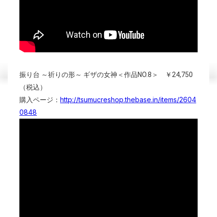
振り台 ～祈りの形～ ギザの女神＜作品NO.8＞ ￥24,750
（税込）
http://tsumucreshop.thebase.in/items/2604
購入ページ：
0848