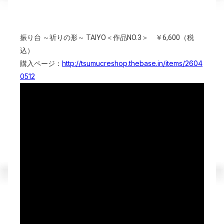
振り台 ～祈りの形～ TAIYO＜作品NO.3＞ ￥6,600（税
込）
http://tsumucreshop.thebase.in/items/2604
購入ページ：
0512