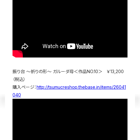
振り台 ～祈りの形～ ガルーダ母＜作品NO.10＞ ￥13,200
（税込）
購入ページ：
http://tsumucreshop.thebase.in/items/26041
040