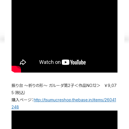
振り台 ～祈りの形～ ガルーダ第2子＜作品NO.12＞ ￥9,07
5（税込）
購入ページ：
http://tsumucreshop.thebase.in/items/26041
248