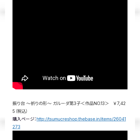
振り台 ～祈りの形～ ガルーダ第3子＜作品NO.13＞ ￥7,42
5（税込）
購入ページ：
http://tsumucreshop.thebase.in/items/26041
273