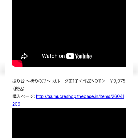
振り台 ～祈りの形～ ガルーダ第1子＜作品NO.11＞ ￥9,075
（税込）
購入ページ：
http://tsumucreshop.thebase.in/items/26041
206