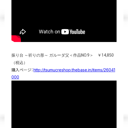
振り台 ～祈りの形～ ガルーダ父＜作品NO.9＞ ￥14,850
（税込）
購入ページ：
http://tsumucreshop.thebase.in/items/26041
000