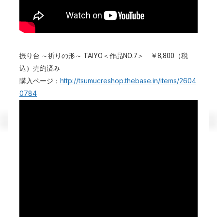
振り台 ～祈りの形～ TAIYO＜作品NO.7＞
￥8,800（税
込）売約済み
http://tsumucreshop.thebase.in/items/2604
購入ページ：
0784